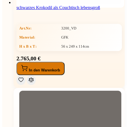
schwarzes Krokodil als Couchtisch lebensgroß
Art.Nr:
3200_VD
Material:
GFK
H x B x T
:
56 x 249 x 114cm
2.765,00 €
In den Warenkorb