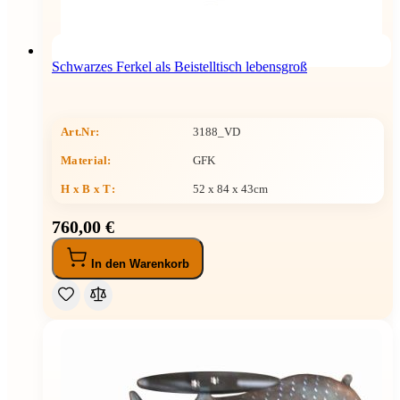
Schwarzes Ferkel als Beistelltisch lebensgroß
Art.Nr:
3188_VD
Material:
GFK
H x B x T
:
52 x 84 x 43cm
760,00 €
In den Warenkorb