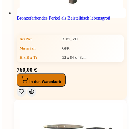
Bronzefarbendes Ferkel als Beistelltisch lebensgroß
Art.Nr:
3185_VD
Material:
GFK
H x B x T
:
52 x 84 x 43cm
760,00 €
In den Warenkorb