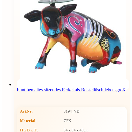
bunt bemaltes sitzendes Ferkel als Beistelltisch lebensgroß
Art.Nr:
3194_VD
Material:
GFK
H x B x T
:
54 x 84 x 48cm