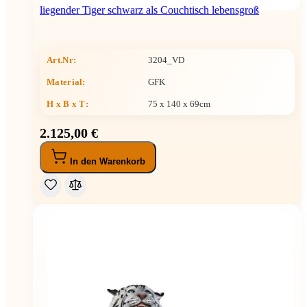
liegender Tiger schwarz als Couchtisch lebensgroß
Art.Nr:
3204_VD
Material:
GFK
H x B x T
:
75 x 140 x 69cm
2.125,00 €
In den Warenkorb