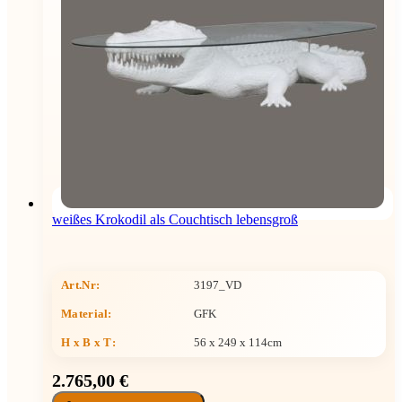
weißes Krokodil als Couchtisch lebensgroß
Art.Nr:
3197_VD
Material:
GFK
H x B x T
:
56 x 249 x 114cm
2.765,00 €