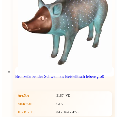
Bronzefarbendes Schwein als Beistelltisch lebensgroß
Art.Nr:
3187_VD
Material:
GFK
H x B x T
:
84 x 164 x 47cm