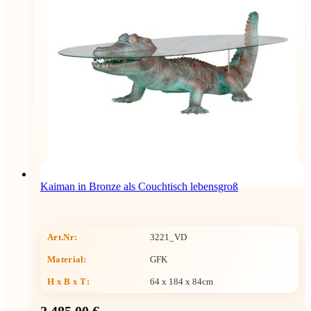
Kaiman in Bronze als Couchtisch lebensgroß
Art.Nr:
3221_VD
Material:
GFK
H x B x T
:
64 x 184 x 84cm
2.485,00 €