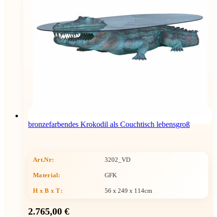
bronzefarbendes Krokodil als Couchtisch lebensgroß
Art.Nr:
3202_VD
Material:
GFK
H x B x T
:
56 x 249 x 114cm
2.765,00 €