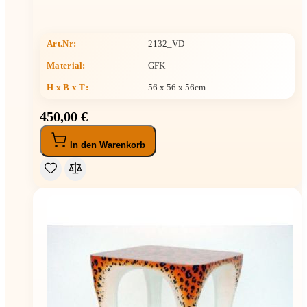
Art.Nr:
2132_VD
Material:
GFK
H x B x T
:
56 x 56 x 56cm
450,00 €
In den Warenkorb