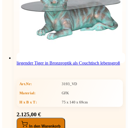
liegender Tiger in Bronzeoptik als Couchtisch lebensgroß
Art.Nr:
3193_VD
Material:
GFK
H x B x T
:
75 x 140 x 69cm
2.125,00 €
In den Warenkorb