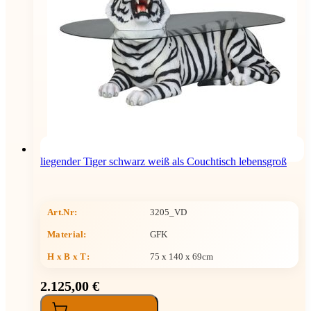
liegender Tiger schwarz weiß als Couchtisch lebensgroß
Art.Nr:
3205_VD
Material:
GFK
H x B x T
:
75 x 140 x 69cm
2.125,00 €