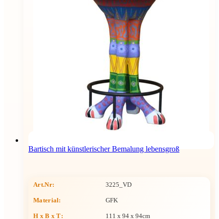
Bartisch mit künstlerischer Bemalung lebensgroß
Art.Nr:
3225_VD
Material:
GFK
H x B x T
:
111 x 94 x 94cm