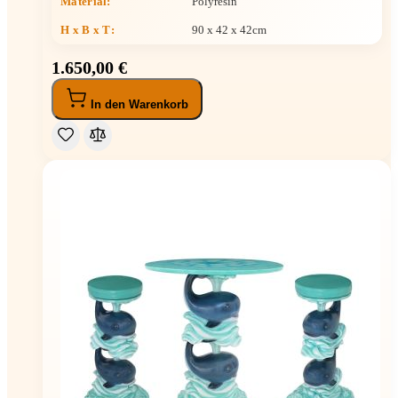
Material:
Polyresin
H x B x T
:
90 x 42 x 42cm
1.650,00 €
In den Warenkorb