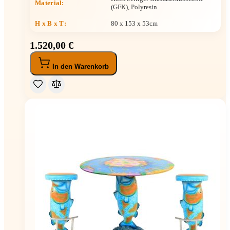
Material:
(GFK), Polyresin
H x B x T
:
80 x 153 x 53cm
1.520,00 €
In den Warenkorb