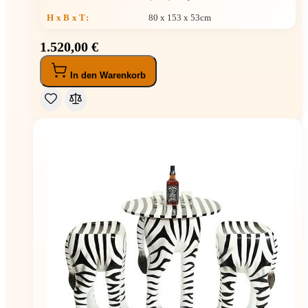
H x B x T
:
80 x 153 x 53cm
1.520,00 €
In den Warenkorb