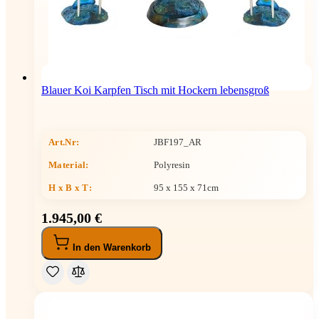
Blauer Koi Karpfen Tisch mit Hockern lebensgroß
Art.Nr:
JBF197_AR
Material:
Polyresin
H x B x T
:
95 x 155 x 71cm
1.945,00 €
In den Warenkorb