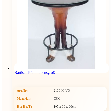
Bartisch Pferd lebensgroß
Art.Nr:
2166-H_VD
Material:
GFK
H x B x T
:
105 x 90 x 90cm