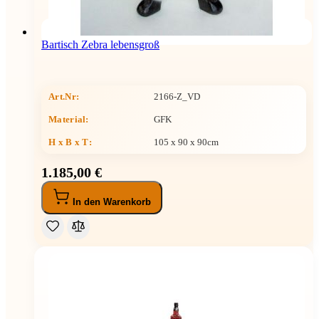
Bartisch Zebra lebensgroß
Art.Nr:
2166-Z_VD
Material:
GFK
H x B x T
:
105 x 90 x 90cm
1.185,00 €
In den Warenkorb