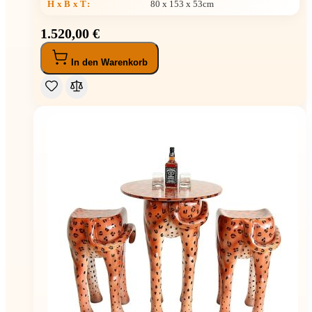
H x B x T
:
80 x 153 x 53cm
1.520,00 €
In den Warenkorb