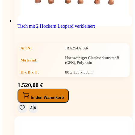
Tisch mit 2 Hockern Leopard verkleinert
Art.Nr:
JBA254A_AR
Hochwertiger Glasfaserkunststoff
Material:
(GFK), Polyresin
H x B x T
:
80 x 153 x 53cm
1.520,00 €
In den Warenkorb