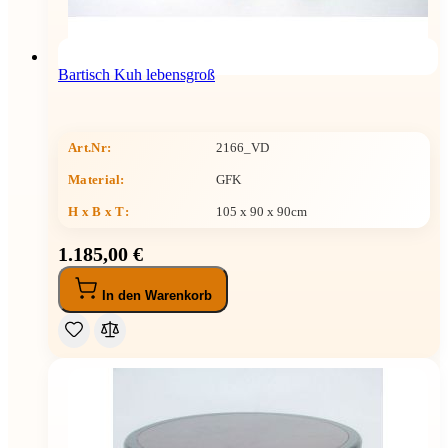
Bartisch Kuh lebensgroß
Art.Nr:
2166_VD
Material:
GFK
H x B x T
:
105 x 90 x 90cm
1.185,00 €
In den Warenkorb