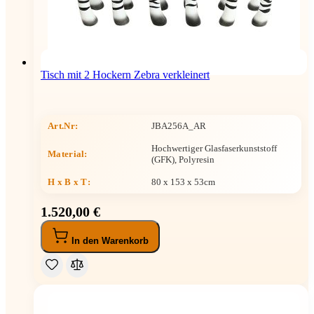
Tisch mit 2 Hockern Zebra verkleinert
Art.Nr:
JBA256A_AR
Hochwertiger Glasfaserkunststoff
Material:
(GFK), Polyresin
H x B x T
:
80 x 153 x 53cm
1.520,00 €
In den Warenkorb