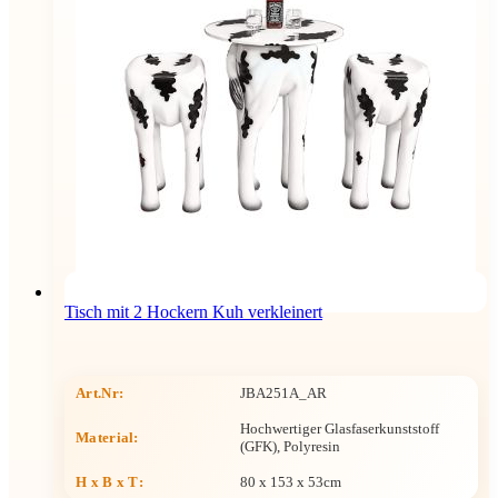
Tisch mit 2 Hockern Kuh verkleinert
Art.Nr:
JBA251A_AR
Hochwertiger Glasfaserkunststoff
Material:
(GFK), Polyresin
H x B x T
:
80 x 153 x 53cm