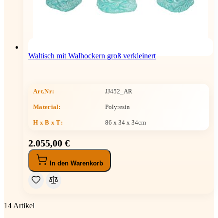
Waltisch mit Walhockern groß verkleinert
Art.Nr:
JJ452_AR
Material:
Polyresin
H x B x T
:
86 x 34 x 34cm
2.055,00 €
In den Warenkorb
14
Artikel