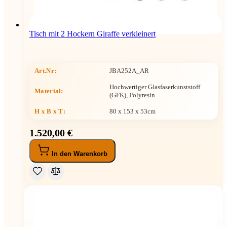
Tisch mit 2 Hockern Giraffe verkleinert
Art.Nr:
JBA252A_AR
Hochwertiger Glasfaserkunststoff
Material:
(GFK), Polyresin
H x B x T
:
80 x 153 x 53cm
1.520,00 €
In den Warenkorb