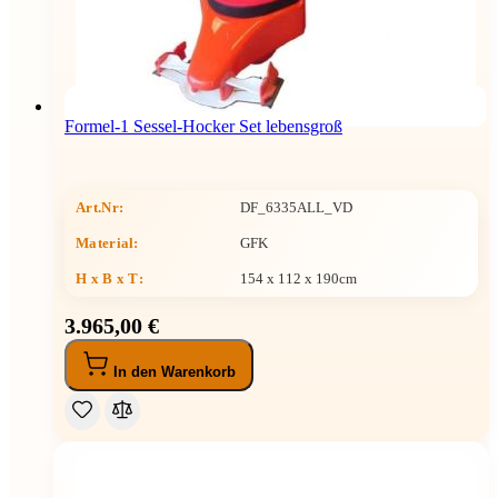
Formel-1 Sessel-Hocker Set lebensgroß
Art.Nr:
DF_6335ALL_VD
Material:
GFK
H x B x T
:
154 x 112 x 190cm
3.965,00 €
In den Warenkorb