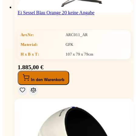
Ei Sessel Blau Orange 20 keine Angabe
Art.Nr:
ARC011_AR
Material:
GFK
H x B x T
:
107 x 79 x 79cm
1.885,00 €
In den Warenkorb