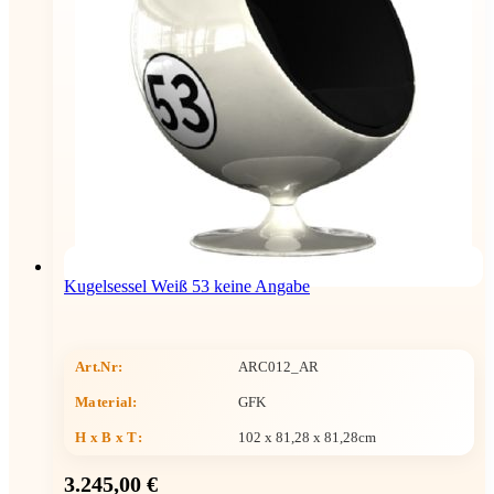
Kugelsessel Weiß 53 keine Angabe
Art.Nr:
ARC012_AR
Material:
GFK
H x B x T
:
102 x 81,28 x 81,28cm
3.245,00 €