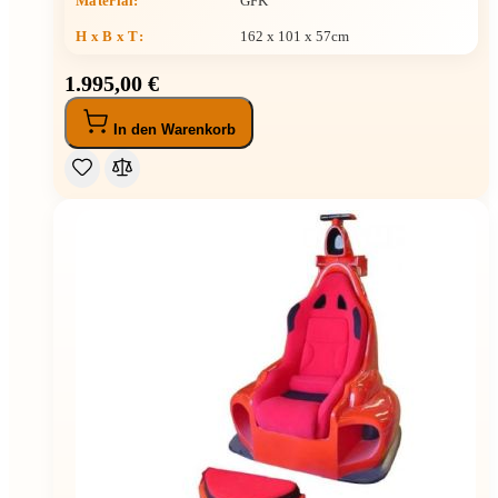
Material:
GFK
H x B x T
:
162 x 101 x 57cm
1.995,00 €
In den Warenkorb