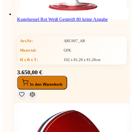
Kugelsessel Rot Weiß Gestreift 80 keine Angabe
Art.Nr:
ARC007_AR
Material:
GFK
H x B x T
:
102 x 81,28 x 81,28cm
3.650,00 €
In den Warenkorb