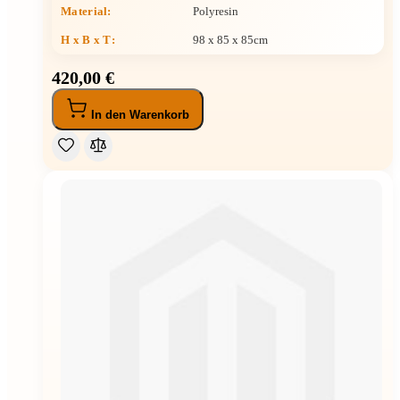
Material:
Polyresin
H x B x T
:
98 x 85 x 85cm
420,00 €
In den Warenkorb