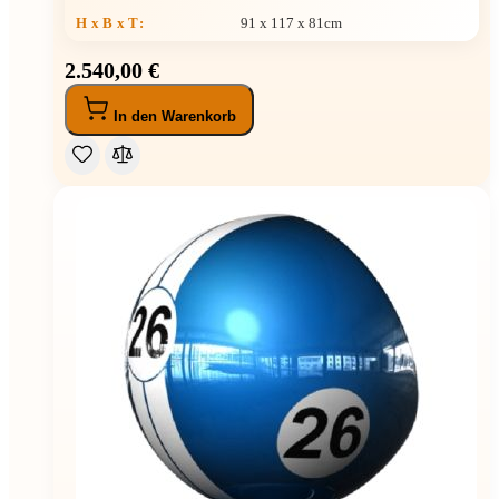
H x B x T
:
91 x 117 x 81cm
2.540,00 €
In den Warenkorb