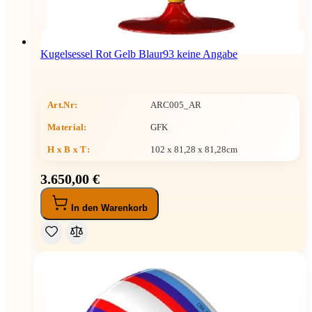
Kugelsessel Rot Gelb Blaur93 keine Angabe
Art.Nr:
ARC005_AR
Material:
GFK
H x B x T
:
102 x 81,28 x 81,28cm
3.650,00 €
In den Warenkorb