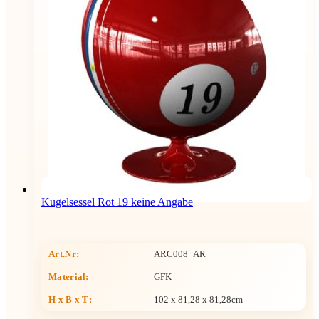
Kugelsessel Rot 19 keine Angabe
Art.Nr:
ARC008_AR
Material:
GFK
H x B x T
:
102 x 81,28 x 81,28cm