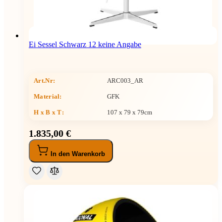
Ei Sessel Schwarz 12 keine Angabe
Art.Nr:
ARC003_AR
Material:
GFK
H x B x T
:
107 x 79 x 79cm
1.835,00 €
In den Warenkorb