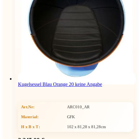
Kugelsessel Blau Orange 20 keine Angabe
Art.Nr:
ARC010_AR
Material:
GFK
H x B x T
:
102 x 81,28 x 81,28cm