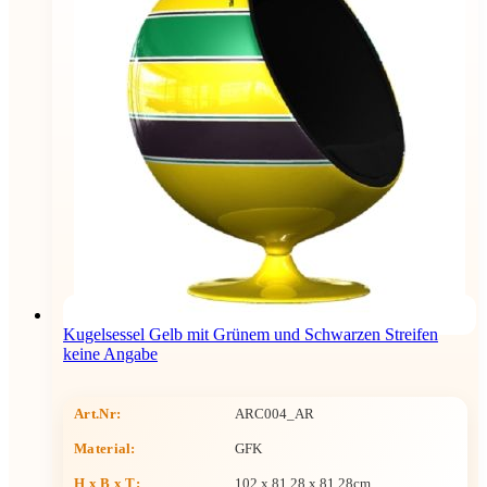
Kugelsessel Gelb mit Grünem und Schwarzen Streifen
keine Angabe
Art.Nr:
ARC004_AR
Material:
GFK
H x B x T
:
102 x 81,28 x 81,28cm