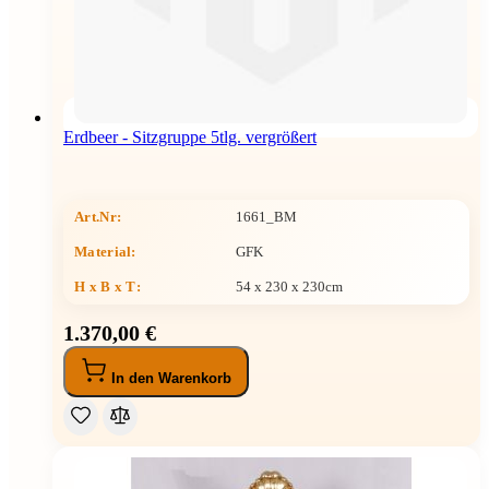
Erdbeer - Sitzgruppe 5tlg. vergrößert
Art.Nr:
1661_BM
Material:
GFK
H x B x T
:
54 x 230 x 230cm
1.370,00 €
In den Warenkorb