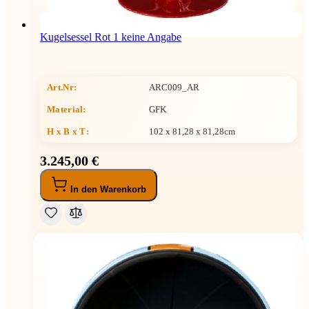
Kugelsessel Rot 1 keine Angabe
Art.Nr:
ARC009_AR
Material:
GFK
H x B x T
:
102 x 81,28 x 81,28cm
3.245,00 €
In den Warenkorb