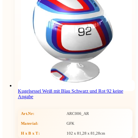
Kugelsessel Weiß mit Blau Schwarz und Rot 92 keine
Angabe
Art.Nr:
ARC006_AR
Material:
GFK
H x B x T
:
102 x 81,28 x 81,28cm