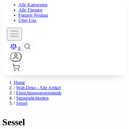
Alle Kategorien
Alle Themen
Figuren Neubau
Über Uns
0
Home
/
Walt-Deko - Alle Artikel
/
Einrichtungsgegenstände
/
Sitzmöglichkeiten
/
Sessel
Sessel