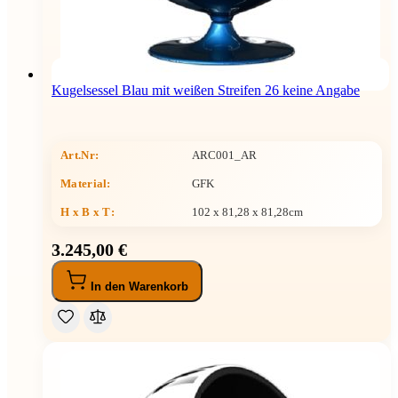
Kugelsessel Blau mit weißen Streifen 26 keine Angabe
Art.Nr:
ARC001_AR
Material:
GFK
H x B x T
:
102 x 81,28 x 81,28cm
3.245,00 €
In den Warenkorb