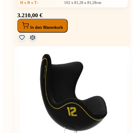
H x B x T
:
102 x 81,28 x 81,28cm
3.210,00 €
In den Warenkorb