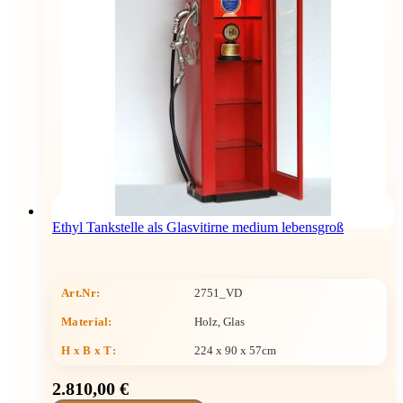
Ethyl Tankstelle als Glasvitirne medium lebensgroß
Art.Nr:
2751_VD
Material:
Holz, Glas
H x B x T
:
224 x 90 x 57cm
2.810,00 €