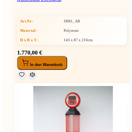
Art.Nr:
JJ681_AR
Material:
Polyresin
H x B x T
:
143 x 87 x 216cm
1.770,00 €
In den Warenkorb