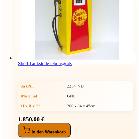
Shell Tankstelle lebensgroß
Art.Nr:
2254_VD
Material:
GFK
H x B x T
:
200 x 84 x 45cm
1.850,00 €
In den Warenkorb