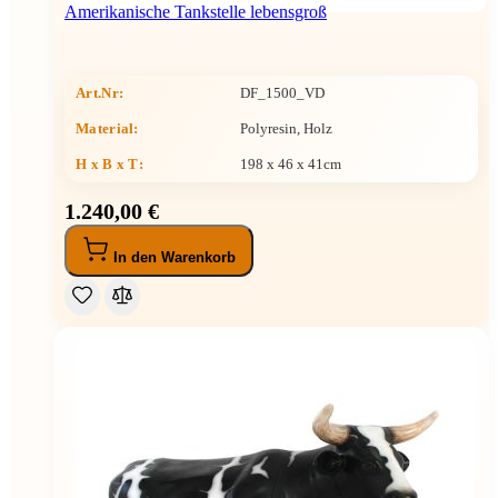
Amerikanische Tankstelle lebensgroß
Art.Nr:
DF_1500_VD
Material:
Polyresin, Holz
H x B x T
:
198 x 46 x 41cm
1.240,00 €
In den Warenkorb