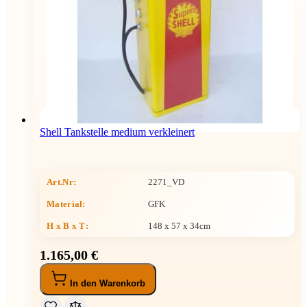
Shell Tankstelle medium verkleinert
Art.Nr:
2271_VD
Material:
GFK
H x B x T
:
148 x 57 x 34cm
1.165,00 €
In den Warenkorb