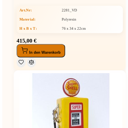
Art.Nr:
2281_VD
Material:
Polyresin
H x B x T
:
76 x 34 x 22cm
415,00 €
In den Warenkorb