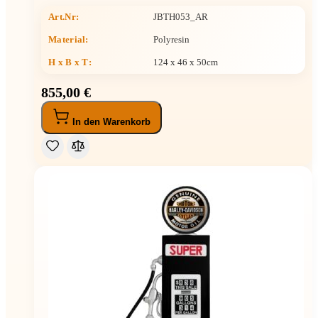
Art.Nr:
JBTH053_AR
Material:
Polyresin
H x B x T
:
124 x 46 x 50cm
855,00 €
In den Warenkorb