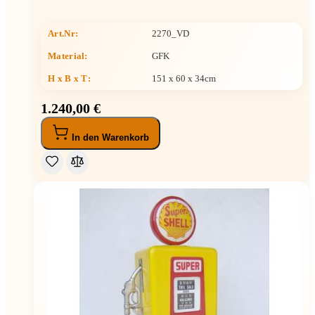
Art.Nr:
2270_VD
Material:
GFK
H x B x T
:
151 x 60 x 34cm
1.240,00 €
In den Warenkorb