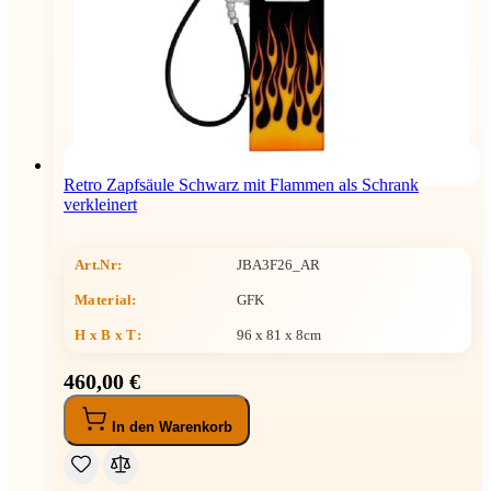
Retro Zapfsäule Schwarz mit Flammen als Schrank
verkleinert
Art.Nr:
JBA3F26_AR
Material:
GFK
H x B x T
:
96 x 81 x 8cm
460,00 €
In den Warenkorb