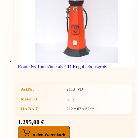
Route 66 Tanksäule als CD Regal lebensgroß
Art.Nr:
2113_VD
Material:
GFK
H x B x T
:
212 x 62 x 62cm
1.295,00 €
In den Warenkorb