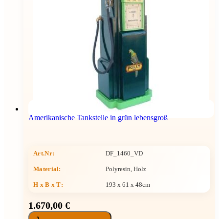
Amerikanische Tankstelle in grün lebensgroß
Art.Nr:
DF_1460_VD
Material:
Polyresin, Holz
H x B x T
:
193 x 61 x 48cm
1.670,00 €