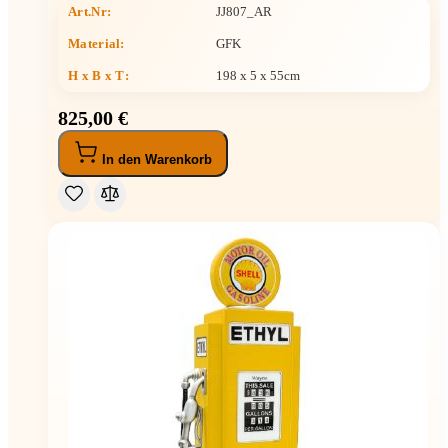
Art.Nr:
JJ807_AR
Material:
GFK
H x B x T
:
198 x 5 x 55cm
825,00 €
In den Warenkorb