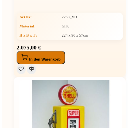
Art.Nr:
2253_VD
Material:
GFK
H x B x T
:
224 x 90 x 57cm
2.075,00 €
In den Warenkorb