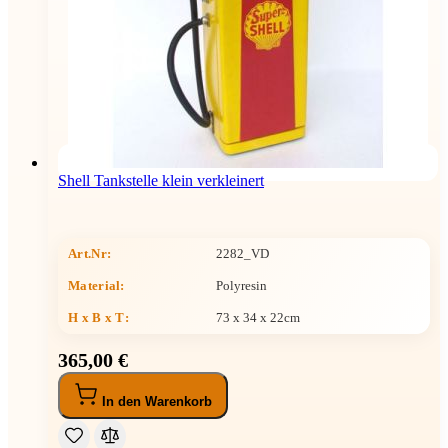
Shell Tankstelle klein verkleinert
Art.Nr:
2282_VD
Material:
Polyresin
H x B x T
:
73 x 34 x 22cm
365,00 €
In den Warenkorb