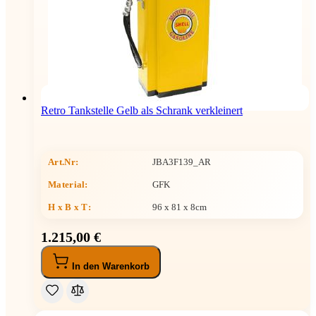
Retro Tankstelle Gelb als Schrank verkleinert
Art.Nr:
JBA3F139_AR
Material:
GFK
H x B x T
:
96 x 81 x 8cm
1.215,00 €
In den Warenkorb