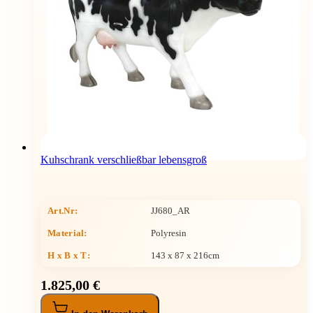
Kuhschrank verschließbar lebensgroß
Art.Nr:
JJ680_AR
Material:
Polyresin
H x B x T
:
143 x 87 x 216cm
1.825,00 €