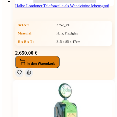
Halbe Londoner Telefonzelle als Wandvitrine lebensgroß
Art.Nr:
2752_VD
Material:
Holz, Plexiglas
H x B x T
:
215 x 85 x 47cm
2.650,00 €
In den Warenkorb