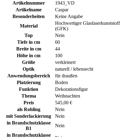
Artikelnummer
1943_VD
Artikelname
Caspar
Besonderheiten
Keine Angabe
Hochwertiger Glasfaserkunststoff
Material
(GFK)
Top
Nein
Tiefe in cm
60
Breite in cm
44
Höhe in cm
100
Größe
verkleinert
Optik
naturell / lebensecht
Anwendungsbereich
für draußen
Platzierung
Boden
Funktion
Dekorationsfigur
Thema
Weihnachten
Preis
545,00 €
als Rohling
Nein
mit Sonderlackierung
Nein
in Brandschutzklasse
Nein
B1
in Brandschutzklasse