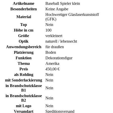
Artikelname
Baseball Spieler klein
Besonderheiten
Keine Angabe
Hochwertiger Glasfaserkunststoff
Material
(GFK)
Top
Nein
Höhe in cm
100
Größe
verkleinert
Optik
naturell / lebensecht
Anwendungsbereich
für draußen
Platzierung
Boden
Funktion
Dekorationsfigur
Thema
Amerika
Preis
450,00 €
als Rohling
Nein
mit Sonderlackierung
Nein
in Brandschutzklasse
Nein
B1
in Brandschutzklasse
Nein
B2
mit Logo
Nein
Versandart
Speditionsversand