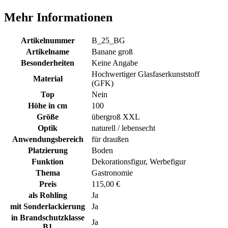
Mehr Informationen
Artikelnummer
B_25_BG
Artikelname
Banane groß
Besonderheiten
Keine Angabe
Hochwertiger Glasfaserkunststoff
Material
(GFK)
Top
Nein
Höhe in cm
100
Größe
übergroß XXL
Optik
naturell / lebensecht
Anwendungsbereich
für draußen
Platzierung
Boden
Funktion
Dekorationsfigur, Werbefigur
Thema
Gastronomie
Preis
115,00 €
als Rohling
Ja
mit Sonderlackierung
Ja
in Brandschutzklasse
Ja
B1